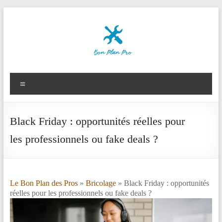
Aller
au
contenu
Le
Bon
Menu
Plan
des
Black Friday : opportunités réelles pour
Pros
les professionnels ou fake deals ?
Le Bon Plan des Pros
»
Bricolage
» Black Friday : opportunités
réelles pour les professionnels ou fake deals ?