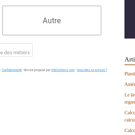
Autre
ste des métiers
Arti
-
Confidentialité
- Service proposé par
ViteUnDevis.com
-
Vous êtes un artisan ?
Plani
Aména
Le la
regre
Calcu
calcu
Calcu