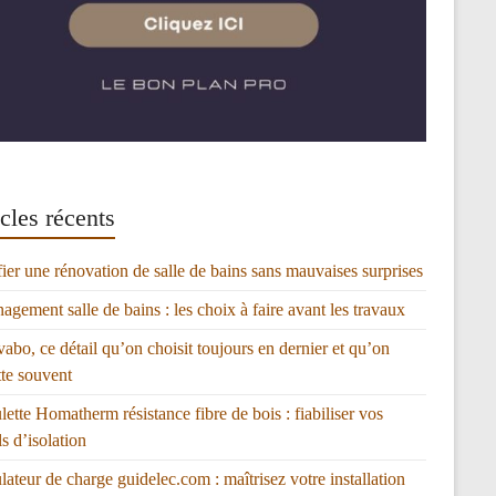
cles récents
fier une rénovation de salle de bains sans mauvaises surprises
gement salle de bains : les choix à faire avant les travaux
vabo, ce détail qu’on choisit toujours en dernier et qu’on
tte souvent
lette Homatherm résistance fibre de bois : fiabiliser vos
ls d’isolation
lateur de charge guidelec.com : maîtrisez votre installation