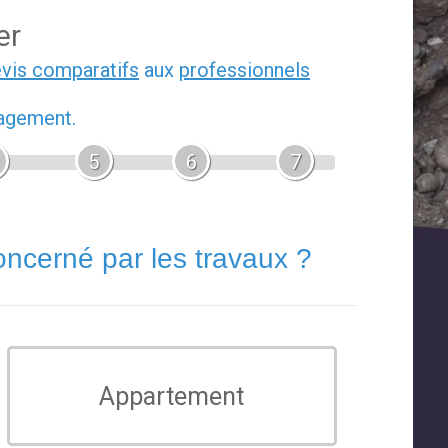
er
evis comparatifs
aux
professionnels
gagement.
5
6
7
oncerné par les travaux ?
Appartement