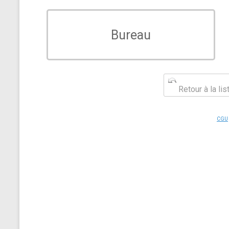
Bureau
Retour à la li
CGU