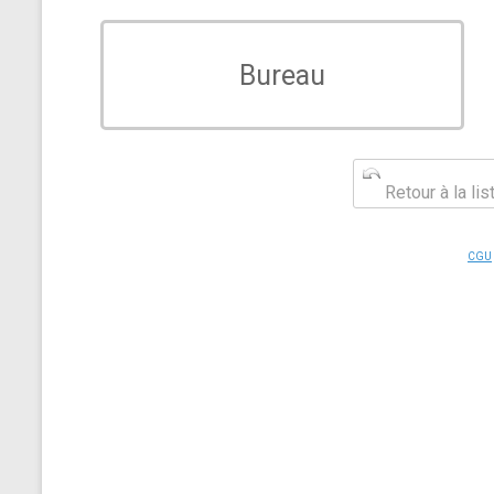
Bureau
Retour à la li
CGU