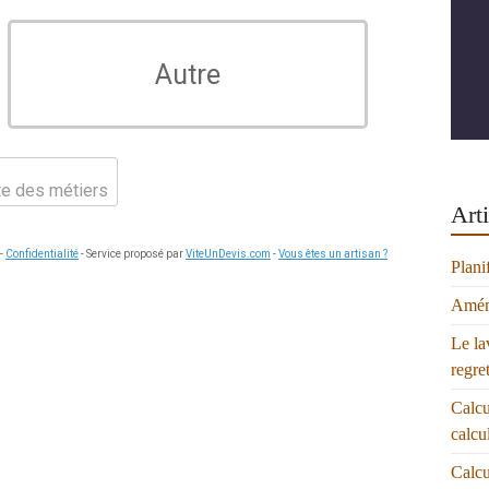
Autre
ste des métiers
Arti
-
Confidentialité
- Service proposé par
ViteUnDevis.com
-
Vous êtes un artisan ?
Plani
Aména
Le la
regre
Calcu
calcu
Calcu