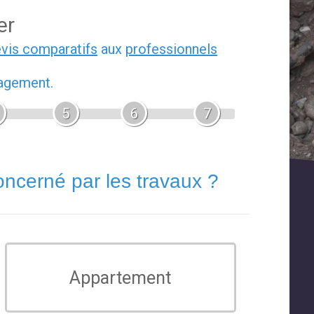
er
evis comparatifs
aux
professionnels
gagement.
5
6
7
oncerné par les travaux ?
Appartement