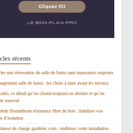
cles récents
fier une rénovation de salle de bains sans mauvaises surprises
gement salle de bains : les choix à faire avant les travaux
vabo, ce détail qu’on choisit toujours en dernier et qu’on
tte souvent
lette Homatherm résistance fibre de bois : fiabiliser vos
ls d’isolation
lateur de charge guidelec.com : maîtrisez votre installation