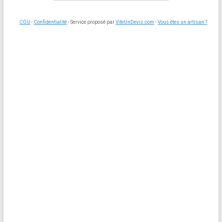
CGU
-
Confidentialité
- Service proposé par
ViteUnDevis.com
-
Vous êtes un artisan ?