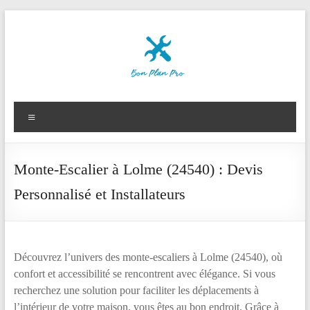
Aller
au
contenu
Le
Bon
Menu
Plan
des
Monte-Escalier à Lolme (24540) : Devis
Pros
Personnalisé et Installateurs
Découvrez l’univers des monte-escaliers à Lolme (24540), où
confort et accessibilité se rencontrent avec élégance. Si vous
recherchez une solution pour faciliter les déplacements à
l’intérieur de votre maison, vous êtes au bon endroit. Grâce à