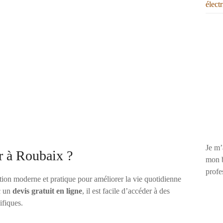
élect
Je m’
r à Roubaix ?
mon b
profe
ion moderne et pratique pour améliorer la vie quotidienne
c un
devis gratuit en ligne
, il est facile d’accéder à des
ifiques.