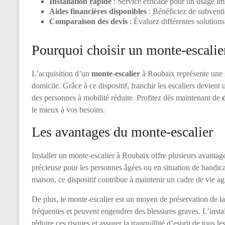
Installation rapide
: Service efficace pour un usage im
Aides financières disponibles
: Bénéficiez de subventio
Comparaison des devis
: Évaluez différentes solutions
Pourquoi choisir un monte-escalie
L’acquisition d’un
monte-escalier
à Roubaix représente une so
domicile. Grâce à ce dispositif, franchir les escaliers devient 
des personnes à mobilité réduite. Profitez dès maintenant de
le mieux à vos besoins.
Les avantages du monte-escalier
Installer un monte-escalier à Roubaix offre plusieurs avantag
précieuse pour les personnes âgées ou en situation de handicap
maison, ce dispositif contribue à maintenir un cadre de vie ag
De plus, le monte-escalier est un moyen de préservation de la s
fréquentes et peuvent engendrer des blessures graves. L’insta
réduire ces risques et assurer la tranquillité d’esprit de tous l