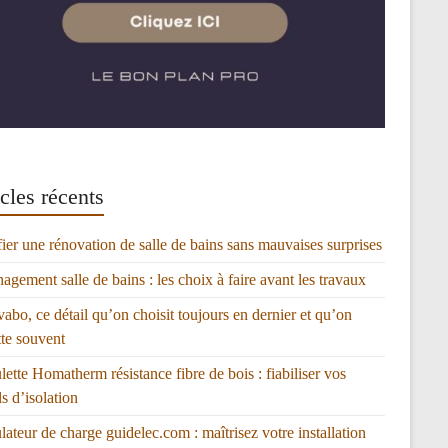
cles récents
fier une rénovation de salle de bains sans mauvaises surprises
gement salle de bains : les choix à faire avant les travaux
vabo, ce détail qu’on choisit toujours en dernier et qu’on
tte souvent
lette Homatherm résistance fibre de bois : fiabiliser vos
ls d’isolation
lateur de charge guidelec.com : maîtrisez votre installation