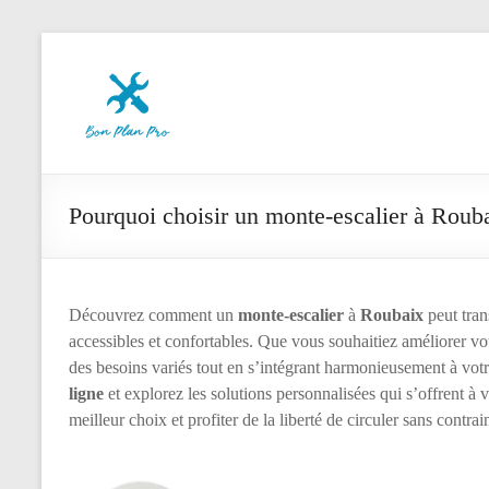
Aller
Le
au
contenu
Bon
Plan
des
Pros
Pourquoi choisir un monte-escalier à Rouba
Découvrez comment un
monte-escalier
à
Roubaix
peut tran
accessibles et confortables. Que vous souhaitiez améliorer vo
des besoins variés tout en s’intégrant harmonieusement à vo
ligne
et explorez les solutions personnalisées qui s’offrent à 
meilleur choix et profiter de la liberté de circuler sans contrai