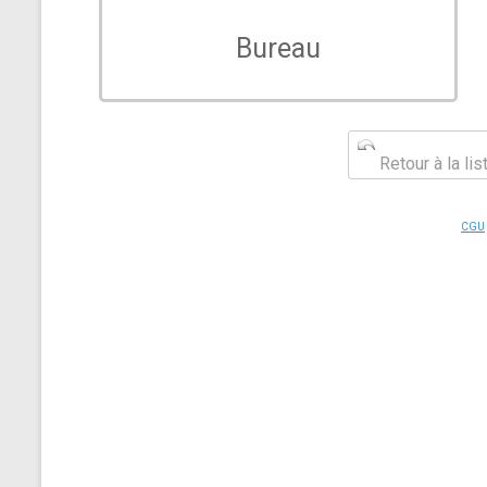
Bureau
Retour à la li
CGU