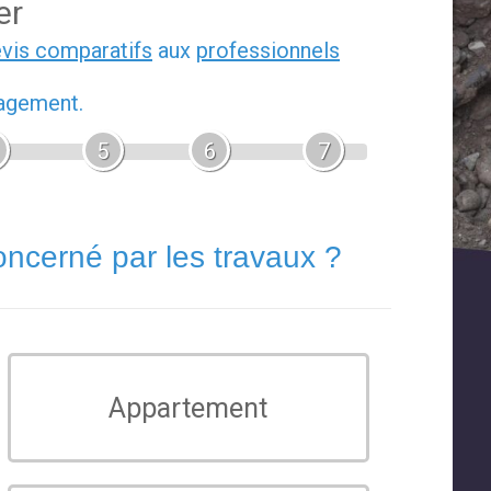
er
evis comparatifs
aux
professionnels
gagement.
5
6
7
oncerné par les travaux ?
Appartement