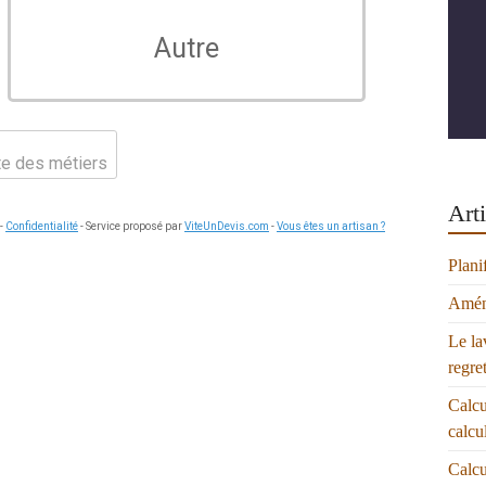
Autre
ste des métiers
Arti
-
Confidentialité
- Service proposé par
ViteUnDevis.com
-
Vous êtes un artisan ?
Plani
Aména
Le la
regre
Calcu
calcu
Calcu