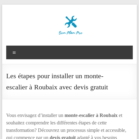
Aller
au
contenu
Le
Bon
Menu
Plan
des
Les étapes pour installer un monte-
Pros
escalier à Roubaix avec devis gratuit
Vous envisagez d’installer un
monte-escalier à Roubaix
et
souhaitez comprendre les différentes étapes de cette
transformation? Découvrez un processus simple et accessible,
qui commence par un
devis gratuit
adapté à vos besoins