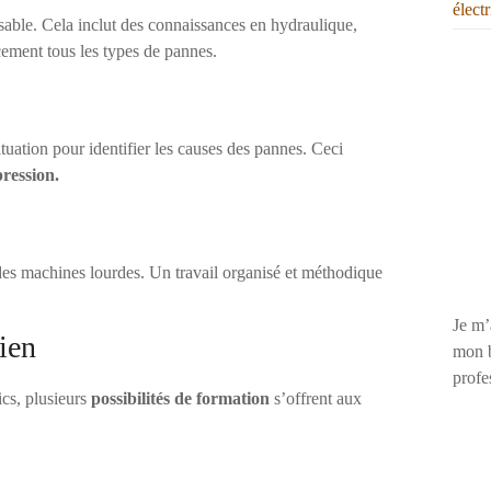
élect
sable. Cela inclut des connaissances en hydraulique,
cement tous les types de pannes.
tuation pour identifier les causes des pannes. Ceci
pression.
ur des machines lourdes. Un travail organisé et méthodique
Je m’
ien
mon b
profe
cs, plusieurs
possibilités de formation
s’offrent aux