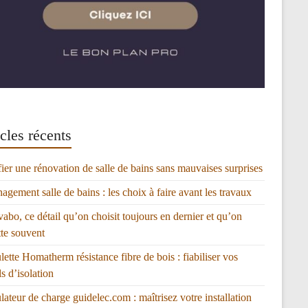
cles récents
fier une rénovation de salle de bains sans mauvaises surprises
gement salle de bains : les choix à faire avant les travaux
vabo, ce détail qu’on choisit toujours en dernier et qu’on
tte souvent
lette Homatherm résistance fibre de bois : fiabiliser vos
ls d’isolation
lateur de charge guidelec.com : maîtrisez votre installation