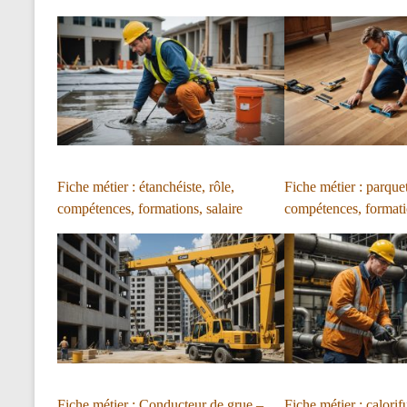
Fiche métier : étanchéiste, rôle,
Fiche métier : parquet
compétences, formations, salaire
compétences, formatio
Fiche métier : Conducteur de grue –
Fiche métier : calorif