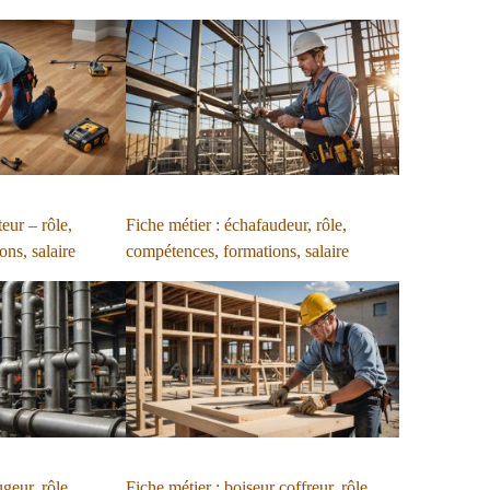
eur – rôle,
Fiche métier : échafaudeur, rôle,
ns, salaire
compétences, formations, salaire
ugeur, rôle,
Fiche métier : boiseur coffreur, rôle,